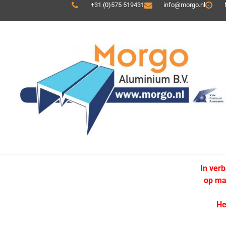
+31 (0)575 519431
info@morgo.nl
In ver
op ma
He