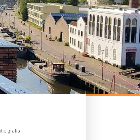
S
timent digitaal in de online
ie gratis