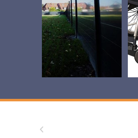
aluminium schutting
geniet u jarenlang
duurzaam van tuinplezier
met maximale privacy.