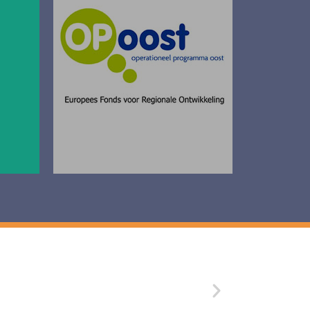
Aluminium worden mede
mogelijk gemaakt door het
EFRO (Europees Fonds voor
Regionale Ontwikkeling)
.