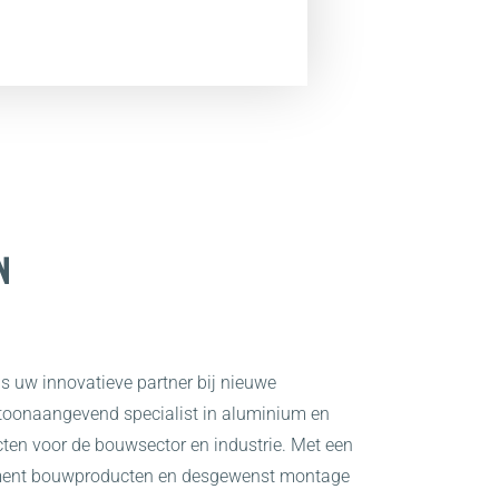
UM
naangevend
N
 bouwsector
 uw innovatieve partner bij nieuwe
toonaangevend specialist in aluminium en
en voor de bouwsector en industrie. Met een
iment bouwproducten en desgewenst montage