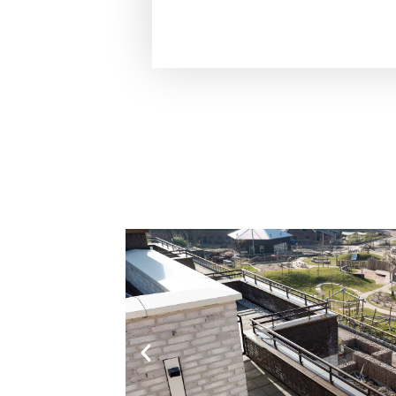
M
Uw innova
specialist