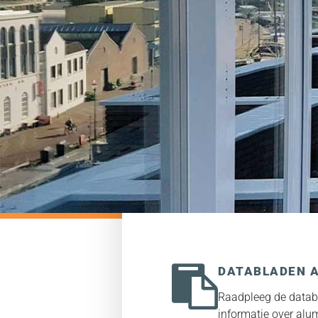
CAD & BIM
2D + 3D modellen &
online genereren
>>
DATABLADEN 
Raadpleeg de datab
informatie over alu