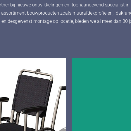
rtner bij nieuwe ontwikkelingen en toonaangevend specialist 
id assortiment bouwproducten zoals muurafdekprofielen, dakrand
en en desgewenst montage op locatie, bieden we al meer dan 3
02
03
Unieke lichtgewicht
Ultralichte
veilige rollat