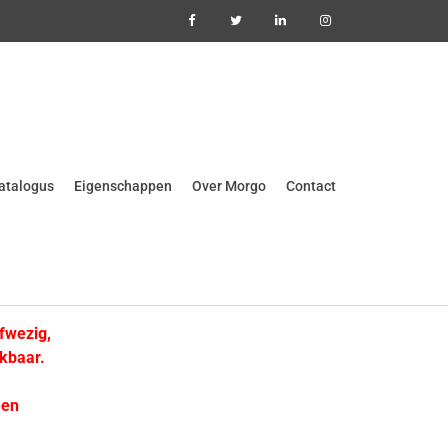
atalogus
Eigenschappen
Over Morgo
Contact
fwezig,
kbaar.
een