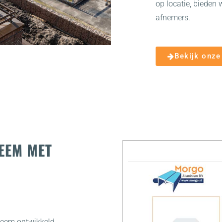
op locatie, biede
afnemers.
Bekijk onze
EEM MET
teem ontwikkeld.