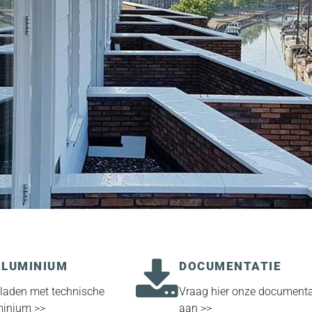
ONLINE CATALOGU
 bestekteksten
Bekijk ons volledige assor
Morgo catalogus 2022 >>
ALUMINIUM
DOCUMENTATIE
laden met technische
Vraag hier onze documentat
minium >>
aan >>