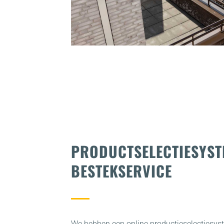
PRODUCTSELECTIESYST
BESTEKSERVICE
We hebben een online productieselectiesys