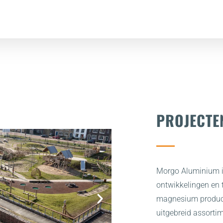
ORGO ALUMINI
B.V.
tieve partner bij nieuwe ontwikkelingen en too
PROJECTE
 in aluminium en magnesium producten voor de
en industrie
Lees verder
Morgo Aluminium is
ontwikkelingen en 
magnesium product
uitgebreid assort