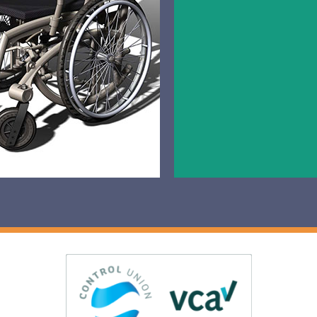
magnesium rolstoel
met
"De Safewalker".
til-zitkussen verhoogt
Onbezorgde mobiliteit,
comfort & mobiliteit van
gebruiksgemak en
de gebruiker.
veiligheid.