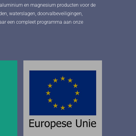
in aluminium en magnesium producten voor de
en, waterslagen, doorvalbeveiligingen,
0 jaar een compleet programma aan onze
04
or
De innovaties van Morgo