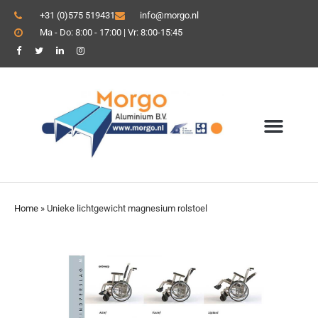
+31 (0)575 519431
info@morgo.nl
Ma - Do: 8:00 - 17:00 | Vr: 8:00-15:45
Home
»
Unieke lichtgewicht magnesium rolstoel